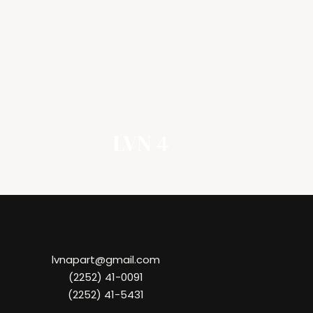
LVN 4
lvnapart@gmail.com
(2252) 41-0091
(2252) 41-5431