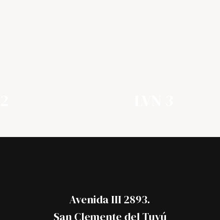
 2
LVN 3
Avenida III 2893.
San Clemente del Tuyú