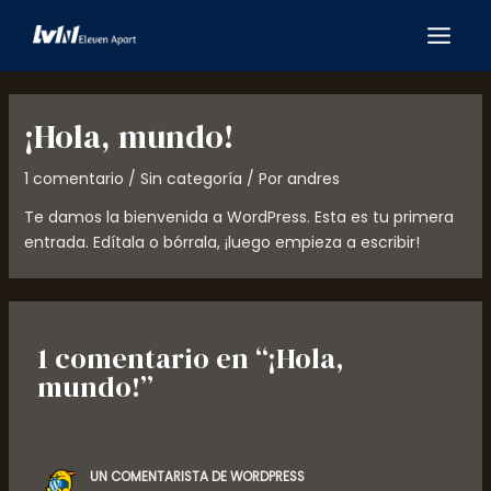
Ir
MAIN
al
MEN
contenido
¡Hola, mundo!
1 comentario
/
Sin categoría
/ Por
andres
Te damos la bienvenida a WordPress. Esta es tu primera
entrada. Edítala o bórrala, ¡luego empieza a escribir!
1 comentario en “¡Hola,
mundo!”
UN COMENTARISTA DE WORDPRESS